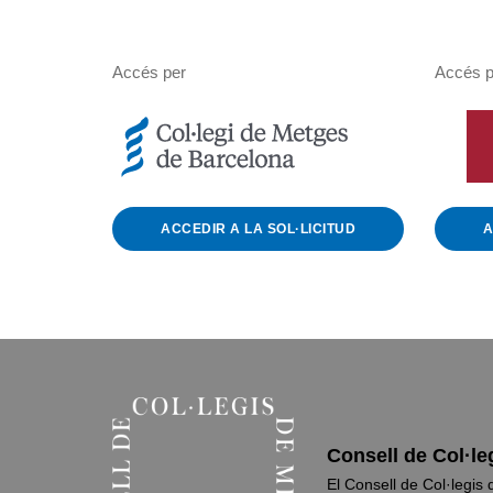
Accés per
Accés p
ACCEDIR A LA SOL·LICITUD
A
Consell de Col·le
El Consell de Col·legi