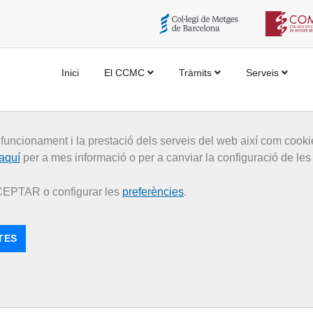
Inici
El CCMC
Tràmits
Serveis
 funcionament i la prestació dels serveis del web així com coo
aquí
per a mes informació o per a canviar la configuració de les
Voluntats anticipades
CCEPTAR o configurar les
preferències
.
TES