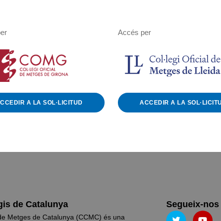
er
Accés per
CCEDIR A LA SOL·LICITUD
ACCEDIR A LA SOL·LICIT
gis de Catalunya
Segueix-nos 
s de Metges de Catalunya (CCMC) és una