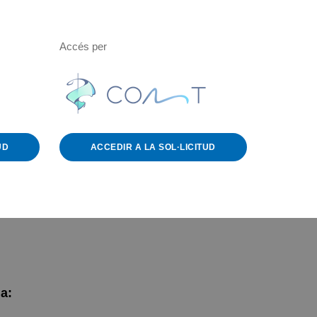
Accés per
UD
ACCEDIR A LA SOL·LICITUD
a: