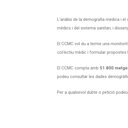
L’anàlisi de la demografia mèdica i el
mèdics i del sistema sanitari, i dissen
El CCMC vol du a terme una monitoritz
col·lectiu mèdic i formular propostes
El CCMC compta amb
51.800 metges
podeu consultar les dades demogràfique
Per a qualsevol dubte o petició pode