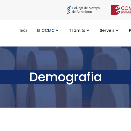
Inici
El CCMC
Tràmits
Serveis
Demografia