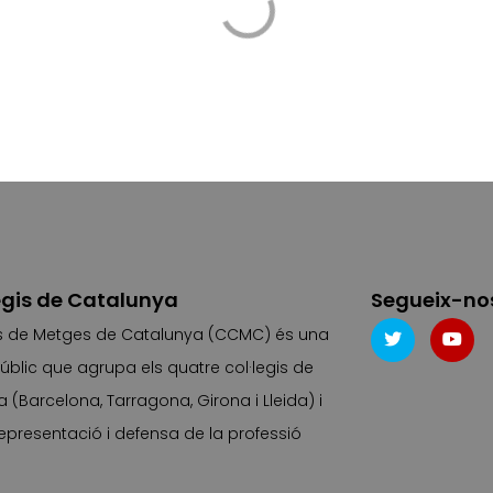
legis de Catalunya
Segueix-nos
gis de Metges de Catalunya (CCMC) és una
úblic que agrupa els quatre col·legis de
(Barcelona, Tarragona, Girona i Lleida) i
 representació i defensa de la professió