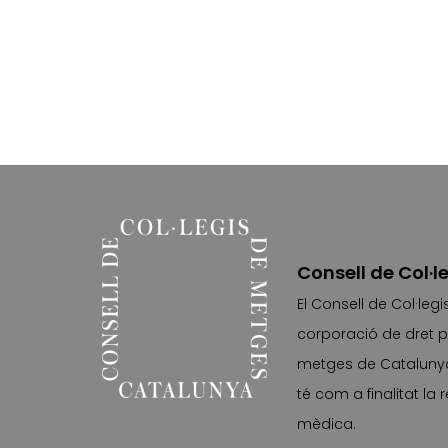
Consell de Col·
El Consell de Col·le
corporació de dret p
metges de Catalunya 
té com a finalitat la
mèdica.