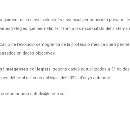
 seguiment de la seva evolució és essencial per conèixer i preveure 
yar estratègies que permetin fer front a les necessitats del sistema s
ació de l’evolució demogràfica de la professió mèdica que li permeti
 basades en dades objectives.
 i metgesses col·legiats,
segons dades actualitzades a 31 de des
s del total del cens col·legial del 2024 i d’anys anteriors.
u contactar amb
estudis@ccmc.cat