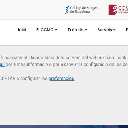
Inici
El CCMC
Tràmits
Serveis
 funcionament i la prestació dels serveis del web així com coo
quí
per a mes informació o per a canviar la configuració de les co
Premis a les millors
CEPTAR o configurar les
preferències
.
ràctiques en Conciliac
al sector sanitari