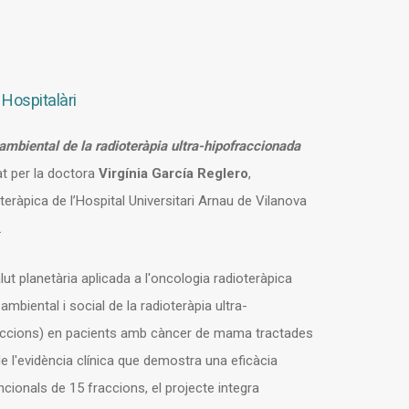
 Hospitalàri
biental de la radioteràpia ultra-hipofraccionada
at per la doctora
Virgínia García Reglero
,
eràpica de l’Hospital Universitari Arnau de Vilanova
.
ut planetària aplicada a l'oncologia radioteràpica
mbiental i social de la radioteràpia ultra-
raccions) en pacients amb càncer de mama tractades
 de l'evidència clínica que demostra una eficàcia
ionals de 15 fraccions, el projecte integra