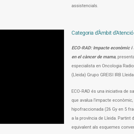
assistencials.
Categoria d’Àmbit d’Atenció
ECO-RAD: Impacte econòmic i am
en el càncer de mama
, present
especialista en Oncologia Radiot
(Lleida) Grupo GREISI IRB Lleida
ECO-RAD és una iniciativa de sal
que avalua l'impacte econòmic, a
hipofraccionada (26 Gy en 5 f
a la província de Lleida. Partint
equivalent als esquemes convenc