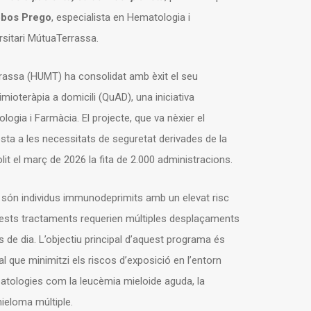
lobos Prego
, especialista en Hematologia i
rsitari MútuaTerrassa.
rrassa (HUMT) ha consolidat amb èxit el seu
ioteràpia a domicili (QuAD), una iniciativa
ogia i Farmàcia. El projecte, que va nèxier el
a a les necessitats de seguretat derivades de la
t el març de 2026 la fita de 2.000 administracions.
són individus immunodeprimits amb un elevat risc
quests tractaments requerien múltiples desplaçaments
 de dia. L’objectiu principal d’aquest programa és
al que minimitzi els riscos d’exposició en l’entorn
patologies com la leucèmia mieloide aguda, la
mieloma múltiple.