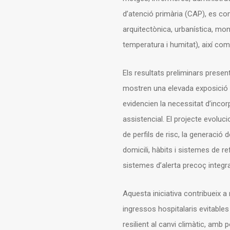
d’atenció primària (CAP), es c
arquitectònica, urbanística, mon
temperatura i humitat), així c
Els resultats preliminars presen
mostren una elevada exposició a 
evidencien la necessitat d’incorp
assistencial. El projecte evoluci
de perfils de risc, la generaci
domicili, hàbits i sistemes de r
sistemes d’alerta precoç integr
Aquesta iniciativa contribueix a 
ingressos hospitalaris evitable
resilient al canvi climàtic, amb po