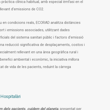
a pràctica clínica habitual, amb especial èmfasi en el
ellevant d'emissions de CO2.
iu en condicions reals, ECORAD analitza distàncies
rt i emissions associades, utilitzant dades
oficials del sistema sanitari públic i factors d'emissió
una reducció significativa de desplaçaments, costos i
ialment rellevant en una àrea geogràfica rural i
enefici ambiental i econòmic, la iniciativa millora
alitat de vida de les pacients, reduint la càrrega
 Hospitalàri
em dels pacients, cuidem del planeta
, presentat per