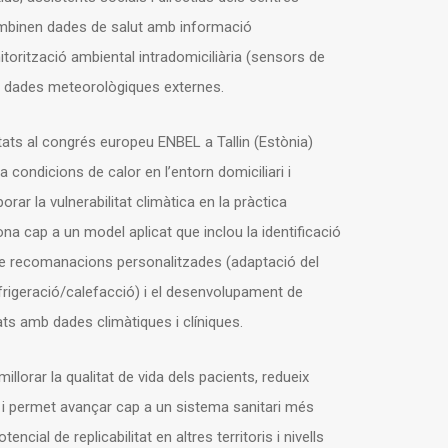
ombinen dades de salut amb informació
itorització ambiental intradomiciliària (sensors de
om dades meteorològiques externes.
tats al congrés europeu ENBEL a Tallin (Estònia)
condicions de calor en l’entorn domiciliari i
orar la vulnerabilitat climàtica en la pràctica
ona cap a un model aplicat que inclou la identificació
ó de recomanacions personalitzades (adaptació del
efrigeració/calefacció) i el desenvolupament de
ats amb dades climàtiques i clíniques.
millorar la qualitat de vida dels pacients, redueix
s i permet avançar cap a un sistema sanitari més
tencial de replicabilitat en altres territoris i nivells