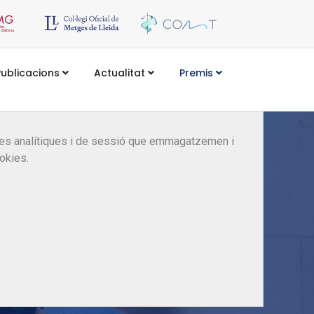
Publicacions
Actualitat
Premis
kies analítiques i de sessió que emmagatzemen i
okies.
ió