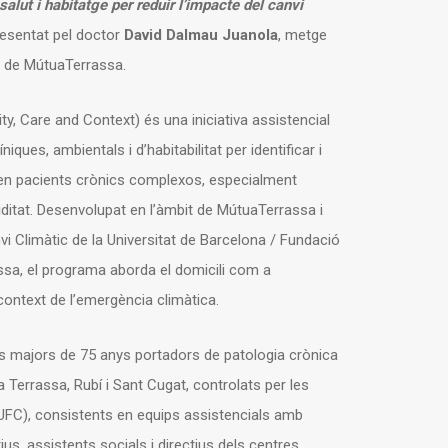
alut i habitatge per reduir l’impacte del canvi
resentat pel doctor
David Dalmau Juanola
, metge
a de MútuaTerrassa.
ity, Care and Context) és una iniciativa assistencial
iques, ambientals i d’habitabilitat per identificar i
ca en pacients crònics complexos, especialment
itat. Desenvolupat en l’àmbit de MútuaTerrassa i
nvi Climàtic de la Universitat de Barcelona / Fundació
sa, el programa aborda el domicili com a
 context de l’emergència climàtica.
ts majors de 75 anys portadors de patologia crònica
 Terrassa, Rubí i Sant Cugat, controlats per les
UFC), consistents en equips assistencials amb
us, assistents socials i directius dels centres