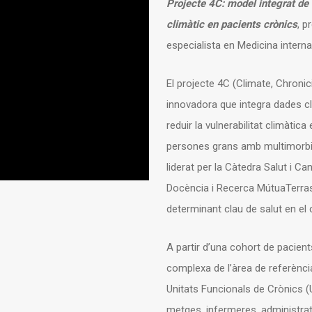
Projecte 4C: model integrat de s
climàtic en pacients crònics
, p
especialista en Medicina intern
El projecte 4C (Climate, Chronic
innovadora que integra dades clín
reduir la vulnerabilitat climàti
persones grans amb multimorbid
liderat per la Càtedra Salut i Ca
Docència i Recerca MútuaTerras
determinant clau de salut en el
A partir d’una cohort de pacien
complexa de l’àrea de referència
Unitats Funcionals de Crònics (
metges, infermeres, administrati