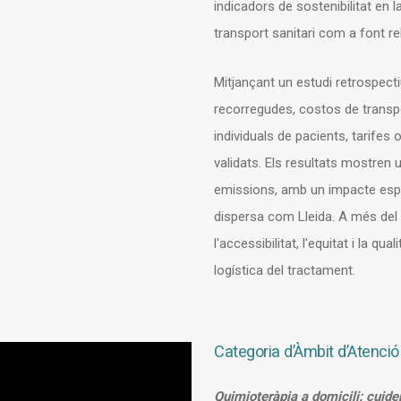
indicadors de sostenibilitat en l
transport sanitari com a font r
Mitjançant un estudi retrospect
recorregudes, costos de transpo
individuals de pacients, tarifes 
validats. Els resultats mostren 
emissions, amb un impacte espec
dispersa com Lleida. A més del b
l'accessibilitat, l'equitat i la qu
logística del tractament.
Categoria d’Àmbit d’Atenció
Quimioteràpia a domicili: cuid