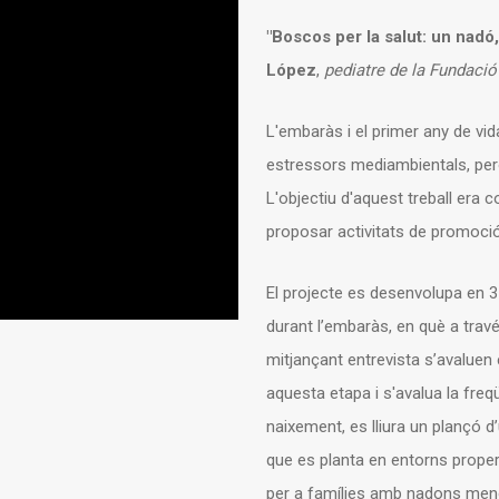
"Boscos per la salut: un nadó,
López
,
pediatre de la Fundació 
L'embaràs i el primer any de vi
estressors mediambientals, però
L'objectiu d'aquest treball era 
proposar activitats de promoció 
El projecte es desenvolupa en 3
durant l’embaràs, en què a travé
mitjançant entrevista s’avaluen
aquesta etapa i s'avalua la fre
naixement, es lliura un plançó d
que es planta en entorns proper
per a famílies amb nadons menor