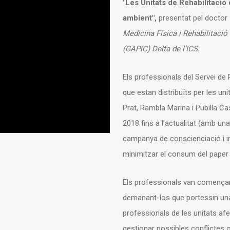
"Les Unitats de Rehabilitació
ambient",
presentat pel doctor
Medicina Física i Rehabilitació
(GAPiC) Delta de l’ICS.
Els professionals del Servei de 
que estan distribuïts per les uni
Prat, Rambla Marina i Pubilla Ca
2018 fins a l’actualitat (amb un
campanya de conscienciació i in
minimitzar el consum del paper ll
Els professionals van començar 
demanant-los que portessin una 
professionals de les unitats a
gestionar possibles conflictes o 