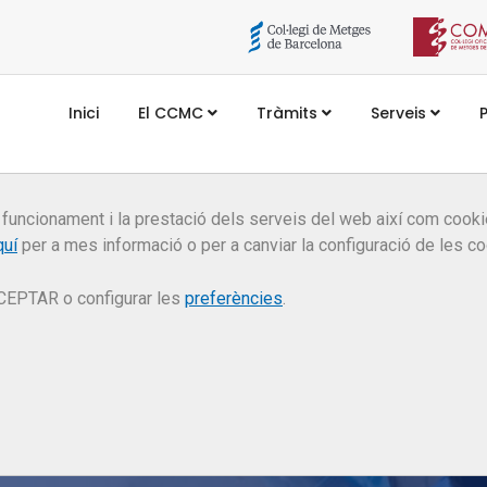
Inici
El CCMC
Tràmits
Serveis
 funcionament i la prestació dels serveis del web així com coo
quí
per a mes informació o per a canviar la configuració de les co
Premis a les millors
CEPTAR o configurar les
preferències
.
ràctiques en Conciliac
al sector sanitari