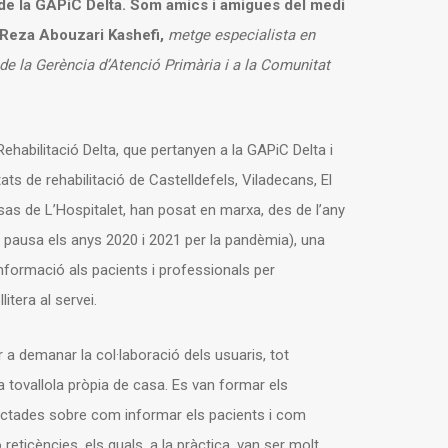
 de la GAPiC Delta. Som amics i amigues del medi
Reza Abouzari Kashefi,
metge especialista en
 de la Gerència d’Atenció Primària i a la Comunitat
Rehabilitació Delta, que pertanyen a la GAPiC Delta i
tats de rehabilitació de Castelldefels, Viladecans, El
sas de L’Hospitalet, han posat en marxa, des de l’any
a pausa els anys 2020 i 2021 per la pandèmia), una
formació als pacients i professionals per
itera al servei.
a demanar la col·laboració dels usuaris, tot
tovallola pròpia de casa. Es van formar els
fectades sobre com informar els pacients i com
reticències, els quals, a la pràctica, van ser molt