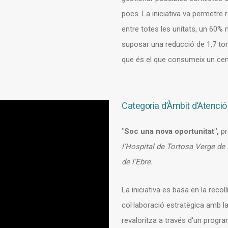
pocs. La iniciativa va permetre 
entre totes les unitats, un 60% 
suposar una reducció de 1,7 tone
que és el que consumeix un cent
Categoria d’Àmbit d’Atenció
"Soc una nova oportunitat",
pr
l’Hospital de Tortosa Verge de l
de l’Ebre.
La iniciativa es basa en la recol
col·laboració estratègica amb l
revaloritza a través d'un progra