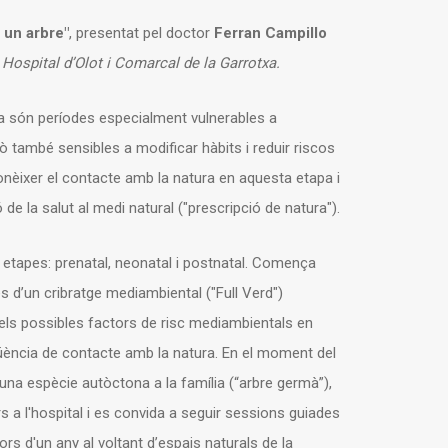
 un arbre"
, presentat pel doctor
Ferran Campillo
Hospital d’Olot i Comarcal de la Garrotxa.
da són períodes especialment vulnerables a
 també sensibles a modificar hàbits i reduir riscos
conèixer el contacte amb la natura en aquesta etapa i
de la salut al medi natural ("prescripció de natura").
 etapes: prenatal, neonatal i postnatal. Comença
s d’un cribratge mediambiental ("Full Verd")
 els possibles factors de risc mediambientals en
qüència de contacte amb la natura. En el moment del
’una espècie autòctona a la família (“arbre germà”),
s a l'hospital i es convida a seguir sessions guiades
s d'un any al voltant d’espais naturals de la