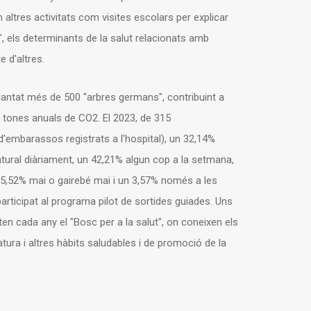
 altres activitats com visites escolars per explicar
 els determinants de la salut relacionats amb
e d'altres.
 plantat més de 500 "arbres germans", contribuint a
 tones anuals de CO2. El 2023, de 315
'embarassos registrats a l'hospital), un 32,14%
 natural diàriament, un 42,21% algun cop a la setmana,
 5,52% mai o gairebé mai i un 3,57% només a les
articipat al programa pilot de sortides guiades. Uns
en cada any el "Bosc per a la salut", on coneixen els
tura i altres hàbits saludables i de promoció de la