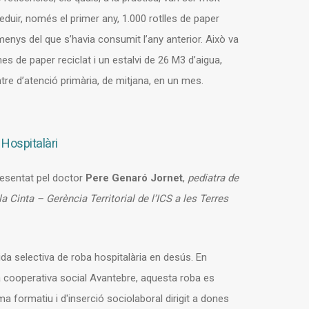
reduir, només el primer any, 1.000 rotlles de paper
menys del que s’havia consumit l’any anterior. Això va
s de paper reciclat i un estalvi de 26 M3 d’aigua,
re d’atenció primària, de mitjana, en un mes.
 Hospitalàri
esentat pel doctor
Pere Genaró Jornet
,
pediatra de
a Cinta – Gerència Territorial de l’ICS a les Terres
lida selectiva de roba hospitalària en desús. En
a cooperativa social Avantebre, aquesta roba es
ma formatiu i d'inserció sociolaboral dirigit a dones