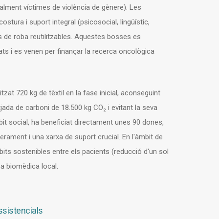
ipalment víctimes de violència de gènere). Les
stura i suport integral (psicosocial, lingüístic,
s de roba reutilitzables. Aquestes bosses es
ats i es venen per finançar la recerca oncològica
itzat 720 kg de tèxtil en la fase inicial, aconseguint
jada de carboni de 18.500 kg CO₂ i evitant la seva
bit social, ha beneficiat directament unes 90 dones,
rament i una xarxa de suport crucial. En l'àmbit de
its sostenibles entre els pacients (reducció d'un sol
ca biomèdica local.
ssistencials