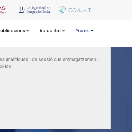
Publicacions
Actualitat
Premis
kies analítiques i de sessió que emmagatzemen i
okies.
ió