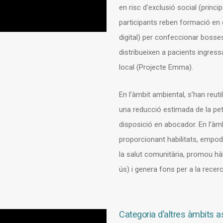
en risc d'exclusió social (princ
participants reben formació en co
digital) per confeccionar bosse
distribueixen a pacients ingress
local (Projecte Emma).
En l’àmbit ambiental, s’han reutil
una reducció estimada de la pet
disposició en abocador. En l’àm
proporcionant habilitats, empode
la salut comunitària, promou hàb
ús) i genera fons per a la recer
Categoria d’altres àmbits a