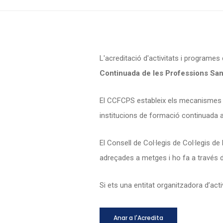
L'acreditació d'activitats i programes
Continuada de les Professions San
El CCFCPS estableix els mecanismes qu
institucions de formació continuada a 
El Consell de Col·legis de Col·legis d
adreçades a metges i ho fa a través 
Si ets una entitat organitzadora d’acti
Anar a l'Acredita