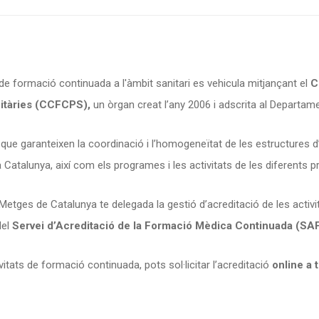
 de formació continuada a l'àmbit sanitari es vehicula mitjançant el
C
itàries (CCFCPS),
un òrgan creat l’any 2006 i adscrita al Departame
e garanteixen la coordinació i l’homogeneïtat de les estructures d’a
Catalunya, així com els programes i les activitats de les diferents p
e Metges de Catalunya te delegada la gestió d’acreditació de les acti
del
Servei d’Acreditació de la Formació Mèdica Continuada (SA
vitats de formació continuada, pots sol·licitar l’acreditació
online a 