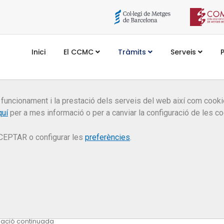
Inici
El CCMC
Tràmits
Serveis
 funcionament i la prestació dels serveis del web així com coo
quí
per a mes informació o per a canviar la configuració de les co
reditació d’activitats
CEPTAR o configurar les
preferències
.
formació continuada
rmació continuada