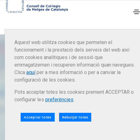
Aquest web utilitza cookies que permeten el
funcionament i la prestació dels serveis del web així
03
com cookies analítiques i de sessió que
emmagatzemen i recuperen informació quan navegues.
Clica
aquí
per a mes informació o per a canviar la
Actualitat
configuració de les cookies.
Pots acceptar totes les cookies prement ACCEPTAR o
El CCMC presenta al·legacions a
configurar les
preferències
.
l’avantprojecte de llei de l’Estatut Marc i
reclama un estatut propi per als metges
Acceptar totes
Rebutjar totes
Llegir més