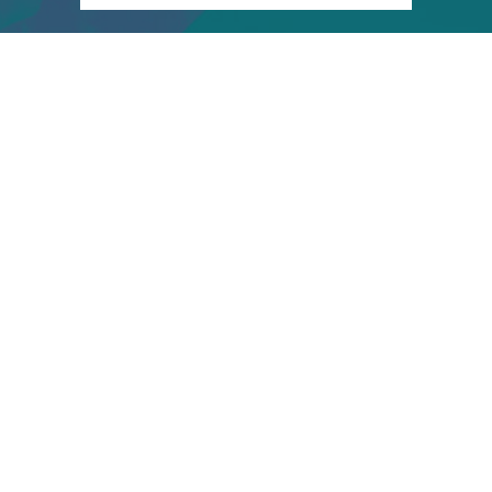
Fundació Galatea
Salut i benestar per als professionals de
la salut
Acreditació Formació Mèdica
Continuada